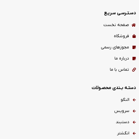
دسـتـرسـی سـریـع
صفحه نخست
فروشگاه
مجوزهای رسمی
درباره ما
تماس با ما
دستـه بـندی محصـولات
النگو
سرویس
دستبند
انگشتر