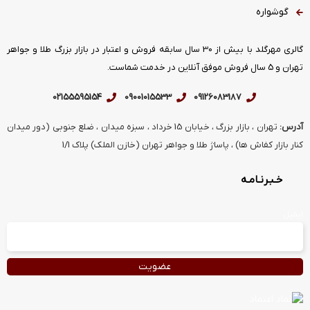
گوشواره
گالری مهرگلد با بیش از 30 سال سابقه فروش و اعتبار در بازار بزرگ طلا و جواهر
تهران و 5 سال فروش موفق آنلاین در خدمت شماست.
02155595154
09001015533
09126083187
آدرس:
تهران ، بازار بزرگ ، خیابان 15 خرداد ، سبزه میدان ، ضلع جنوبی (دور میدان
کنار بازار کفاش ها) ، پاساژ طلا و جواهر تهران (خازن الملک) پلاک 1/1
خـبـرنـامـه
ایمیل