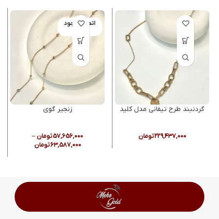
اتمام موجود
ی
گردنبند طرح تیفانی مدل کلید
زنجیر گوی
229,437,000
تومان
57,656,000
تومان
–
63,587,000
تومان