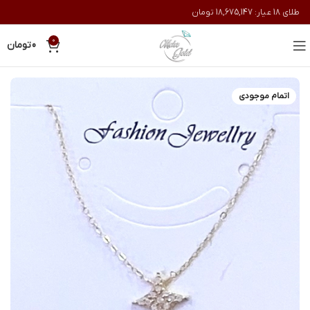
طلای 18 عیار:
18,675,147
تومان
0
0
تومان
اتمام موجودی