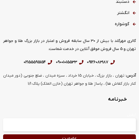
دستبند
انگشتر
گوشواره
گالری مهرگلد با بیش از 30 سال سابقه فروش و اعتبار در بازار بزرگ طلا و جواهر
تهران و 5 سال فروش موفق آنلاین در خدمت شماست.
02155595154
09001015533
09126083187
آدرس:
تهران ، بازار بزرگ ، خیابان 15 خرداد ، سبزه میدان ، ضلع جنوبی (دور میدان
کنار بازار کفاش ها) ، پاساژ طلا و جواهر تهران (خازن الملک) پلاک 1/1
خـبـرنـامـه
ایمیل