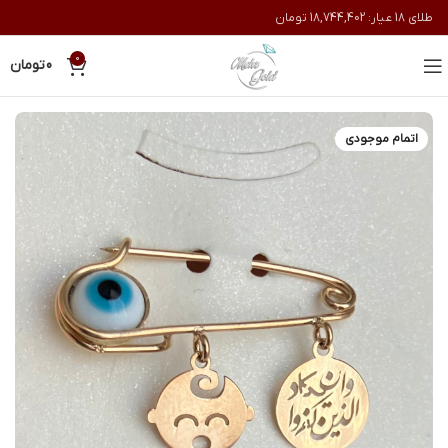
طلای 18 عیار:
18,744,402
تومان
0
0
تومان
اتمام موجودی