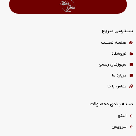
دسـتـرسـی سـریـع
صفحه نخست
فروشگاه
مجوزهای رسمی
درباره ما
تماس با ما
دستـه بـندی محصـولات
النگو
سرویس