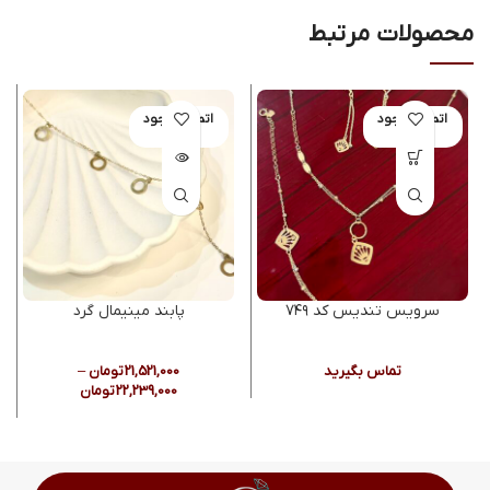
محصولات مرتبط
اتمام موجود
اتمام موجود
ی
ی
سرویس تندیس کد ۷۴۹
پابند مینیمال گرد
تماس بگیرید
21,521,000
تومان
–
22,239,000
تومان