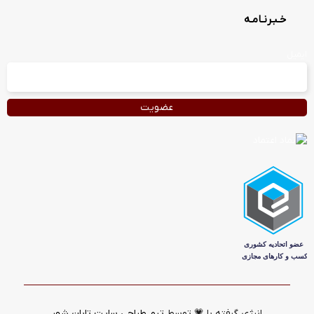
خـبـرنـامـه
ایمیل
انرژی گرفته با 💗 توسط
تیم طراحی سایت تابان شهر