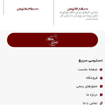
116,851,000
تومان
50,350,000
تومان
تمامی کارهای تراش فاقد هرگونه
نگین بوده و روی آن با تراش کار
شده است.
دسـتـرسـی سـریـع
صفحه نخست
فروشگاه
مجوزهای رسمی
درباره ما
تماس با ما