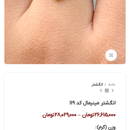
بزرگنمایی تصویر
خانه
انگشتر
انگشتر مینیمال کد 119
26,615,000
تومان
–
28,029,000
تومان
وزن (گرم)