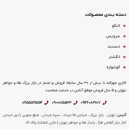
دستـه بـندی محصـولات
النگو
سرویس
دستبند
انگشتر
گوشواره
گالری مهرگلد با بیش از 30 سال سابقه فروش و اعتبار در بازار بزرگ طلا و جواهر
تهران و 5 سال فروش موفق آنلاین در خدمت شماست.
02155595154
09001015533
09126083187
آدرس:
تهران ، بازار بزرگ ، خیابان 15 خرداد ، سبزه میدان ، ضلع جنوبی (دور میدان
کنار بازار کفاش ها) ، پاساژ طلا و جواهر تهران (خازن الملک) پلاک 1/1