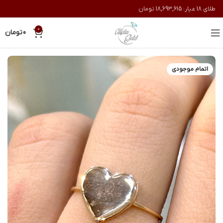
طلای 18 عیار:
18,693,615
تومان
0
0
تومان
اتمام موجودی