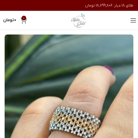
طلای 18 عیار:
18,799,806
تومان
0
0
تومان