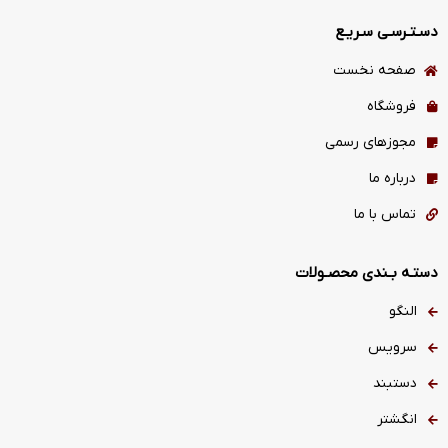
دسـتـرسـی سـریـع
صفحه نخست
فروشگاه
مجوزهای رسمی
درباره ما
تماس با ما
دستـه بـندی محصـولات
النگو
سرویس
دستبند
انگشتر