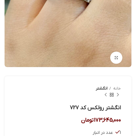
بزرگنمایی تصویر
خانه
انگشتر
انگشتر رولکس کد 727
173,645,000
تومان
1 عدد در انبار