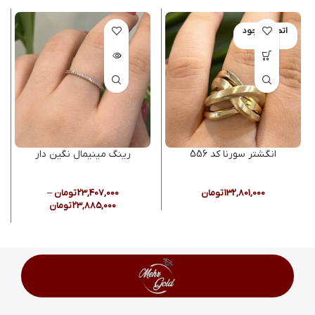
اتمام موجود
ی
انگشتر سورنا کد 556
رینگ مینیمال نگین دار
132,801,000
تومان
23,407,000
تومان
–
23,885,000
تومان