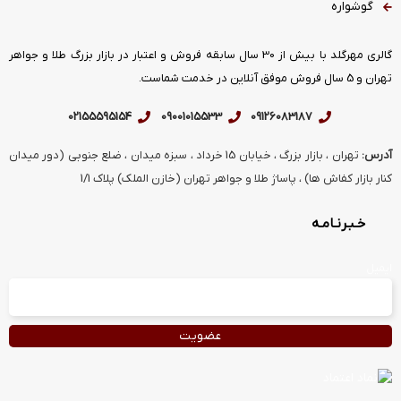
گوشواره
گالری مهرگلد با بیش از 30 سال سابقه فروش و اعتبار در بازار بزرگ طلا و جواهر
تهران و 5 سال فروش موفق آنلاین در خدمت شماست.
02155595154
09001015533
09126083187
آدرس:
تهران ، بازار بزرگ ، خیابان 15 خرداد ، سبزه میدان ، ضلع جنوبی (دور میدان
کنار بازار کفاش ها) ، پاساژ طلا و جواهر تهران (خازن الملک) پلاک 1/1
خـبـرنـامـه
ایمیل