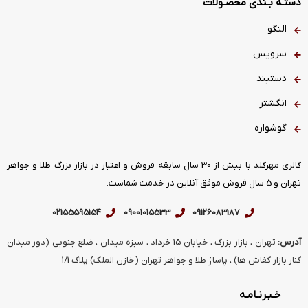
دستـه بـندی محصـولات
النگو
سرویس
دستبند
انگشتر
گوشواره
گالری مهرگلد با بیش از 30 سال سابقه فروش و اعتبار در بازار بزرگ طلا و جواهر
تهران و 5 سال فروش موفق آنلاین در خدمت شماست.
02155595154
09001015533
09126083187
آدرس:
تهران ، بازار بزرگ ، خیابان 15 خرداد ، سبزه میدان ، ضلع جنوبی (دور میدان
کنار بازار کفاش ها) ، پاساژ طلا و جواهر تهران (خازن الملک) پلاک 1/1
خـبـرنـامـه