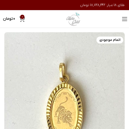
طلای 18 عیار:
18,728,242
تومان
0
0
تومان
اتمام موجودی