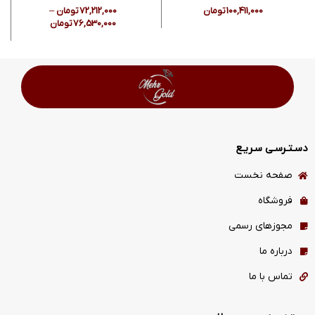
100,411,000
تومان
72,212,000
تومان
–
76,530,000
تومان
دسـتـرسـی سـریـع
صفحه نخست
فروشگاه
مجوزهای رسمی
درباره ما
تماس با ما