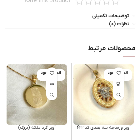
Rate this product
توضیحات تکمیلی
نظرات (0)
محصولات مرتبط
اتمام موجود
اتمام موجود
ی
ی
آویز ورساچه سه بعدی کد 422
آویز گرد ملکه (بزرگ)